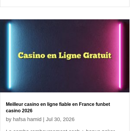
Meilleur casino en ligne fiable en France funbet
casino 2026
by
hafsa hamid
|
Jul 30, 2026