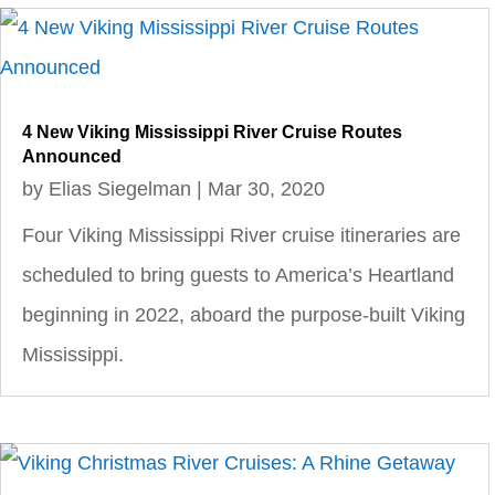
4 New Viking Mississippi River Cruise Routes
Announced
by
Elias Siegelman
|
Mar 30, 2020
Four Viking Mississippi River cruise itineraries are
scheduled to bring guests to America’s Heartland
beginning in 2022, aboard the purpose-built Viking
Mississippi.