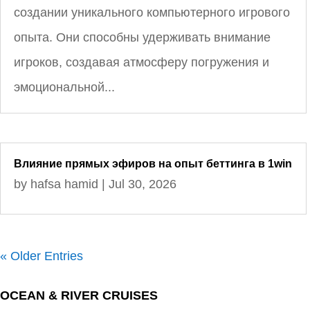
создании уникального компьютерного игрового
опыта. Они способны удерживать внимание
игроков, создавая атмосферу погружения и
эмоциональной...
Влияние прямых эфиров на опыт беттинга в 1win
by
hafsa hamid
|
Jul 30, 2026
« Older Entries
OCEAN & RIVER CRUISES