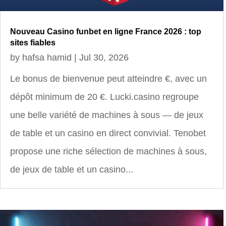
Nouveau Casino funbet en ligne France 2026 : top
sites fiables
by
hafsa hamid
|
Jul 30, 2026
Le bonus de bienvenue peut atteindre €, avec un
dépôt minimum de 20 €. Lucki.casino regroupe
une belle variété de machines à sous — de jeux
de table et un casino en direct convivial. Tenobet
propose une riche sélection de machines à sous,
de jeux de table et un casino...