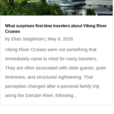
What surprises first-time travelers about Viking River
Cruises
by
Elias Siegelman
|
May 8, 2026
Viking River Cruises were not something that
immediately came to mind for many travelers.
They are often associated with older guests, quiet
itineraries, and structured sightseeing. That
perception changed after a personal family trip
along the Danube River, following...