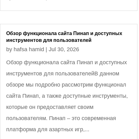
Обзор функционала сайта Пинап и доступных
инструментов для пользователей
by
hafsa hamid
|
Jul 30, 2026
Обзор функционала сайта Пинап и доступных
инструментов для пользователейВ данном
обзоре мы подробно рассмотрим функционал
сайта Пинап, а также доступные инструменты,
которые он предоставляет своим
пользователям. Пинап – это современная
платформа для азартных игр,...