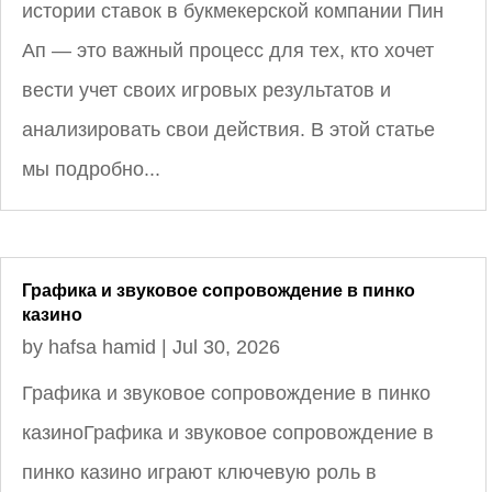
истории ставок в букмекерской компании Пин
Ап — это важный процесс для тех, кто хочет
вести учет своих игровых результатов и
анализировать свои действия. В этой статье
мы подробно...
Графика и звуковое сопровождение в пинко
казино
by
hafsa hamid
|
Jul 30, 2026
Графика и звуковое сопровождение в пинко
казиноГрафика и звуковое сопровождение в
пинко казино играют ключевую роль в