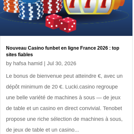
Nouveau Casino funbet en ligne France 2026 : top
sites fiables
by
hafsa hamid
|
Jul 30, 2026
Le bonus de bienvenue peut atteindre €, avec un
dépôt minimum de 20 €. Lucki.casino regroupe
une belle variété de machines à sous — de jeux
de table et un casino en direct convivial. Tenobet
propose une riche sélection de machines à sous,
de jeux de table et un casino...