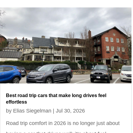
Best road trip cars that make long drives feel
effortless
by
Elias Siegelman
|
Jul 30, 2026
Road trip comfort in 2026 is no longer just about